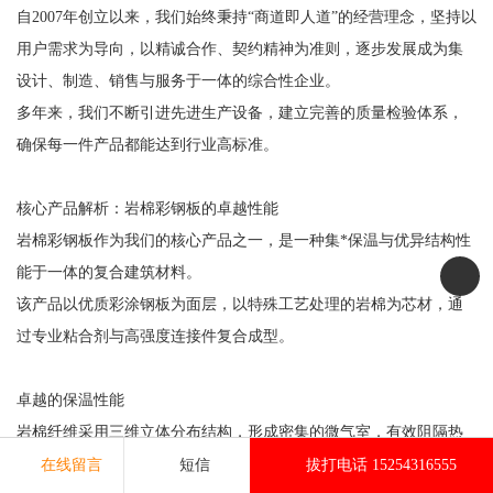
自2007年创立以来，我们始终秉持“商道即人道”的经营理念，坚持以
用户需求为导向，以精诚合作、契约精神为准则，逐步发展成为集
设计、制造、销售与服务于一体的综合性企业。
多年来，我们不断引进先进生产设备，建立完善的质量检验体系，
确保每一件产品都能达到行业高标准。
核心产品解析：岩棉彩钢板的卓越性能
岩棉彩钢板作为我们的核心产品之一，是一种集*保温与优异结构性
能于一体的复合建筑材料。
该产品以优质彩涂钢板为面层，以特殊工艺处理的岩棉为芯材，通
过专业粘合剂与高强度连接件复合成型。
卓越的保温性能
岩棉纤维采用三维立体分布结构，形成密集的微气室，有效阻隔热
流传递。
在线留言
短信
拔打电话 15254316555