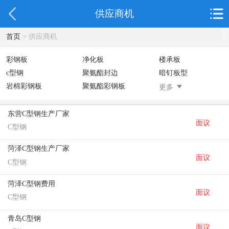
供应商机
首页
> 供应商机
彩钢板
净化板
楼承板
c型钢
聚氨酯封边
暗钉板型
岩棉彩钢板
聚氨酯彩钢板
聚氨酯夹芯板
更多
聚氨酯冷库板
东营C型钢生产厂家
面议
C型钢
菏泽C型钢生产厂家
面议
C型钢
菏泽C型钢费用
面议
C型钢
青岛C型钢
面议