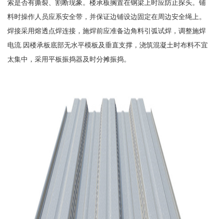
索是否有撕裂、割断现象。楼承板搁置在钢梁上时应防止探头。铺
料时操作人员应系安全带，并保证边铺设边固定在周边安全绳上。
焊接采用熔透点焊连接，施焊前应准备边角料引弧试焊，调整施焊
电流.因楼承板底部无水平模板及垂直支撑，浇筑混凝土时布料不宜
太集中，采用平板振捣器及时分摊振捣。