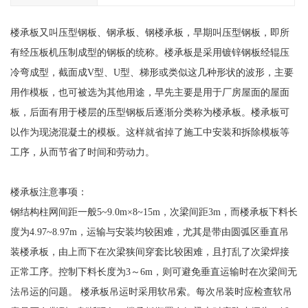
楼承板又叫压型钢板、钢承板、钢楼承板，早期叫压型钢板，即所
有经压板机压制成型的钢板的统称。楼承板是采用镀锌钢板经辊压
冷弯成型，截面成V型、U型、梯形或类似这几种形状的波形，主要
用作模板，也可被选为其他用途，早先主要是用于厂房屋面的屋面
板，后面有用于楼层的压型钢板后逐渐分类称为楼承板。楼承板可
以作为现浇混凝土的模板。这样就省掉了施工中安装和拆除模板等
工序，从而节省了时间和劳动力。
楼承板注意事项：
钢结构柱网间距一般5~9.0m×8~15m，次梁间距3m，而楼承板下料长
度为4.97~8.97m，运输与安装均较困难，尤其是带由圆弧区垂直吊
装楼承板，由上而下在次梁狭间穿套比较困难，且打乱了次梁焊接
正常工序。控制下料长度为3～6m，则可避免垂直运输时在次梁间无
法吊运的问题。 楼承板吊运时采用软吊索。每次吊装时应检查软吊