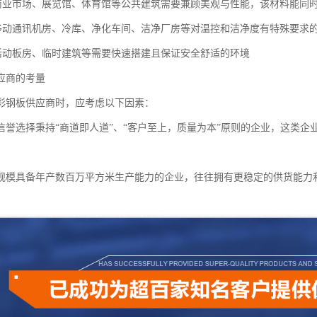
间商业市场、展览馆、体育馆等公共建筑需要兼顾美观与性能，该材料能同
境移动通讯机房、冷库、净化车间、洁净厂房等对温控和洁净度有特殊要求
筑活动板房、临时建筑等需要快速搭建且保证安全舒适的环境
应商的考量
彩钢板供应商时，应考虑以下因素：
信誉选择秉持“商道即人道”、“客户至上，质量为本”原则的企业，这类企
规模具备年产数百万平方米生产能力的企业，往往拥有更稳定的供货能力