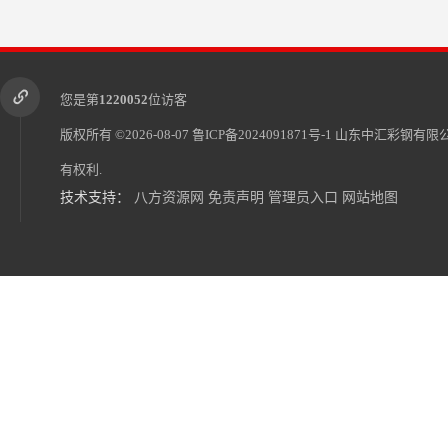
您是第
1220052
位访客
版权所有 ©2026-08-07
鲁ICP备2024091871号-1
山东中汇彩钢有限
有权利.
技术支持：
八方资源网
免责声明
管理员入口
网站地图
晋中楼承板价格 应用广泛 施工简便快捷