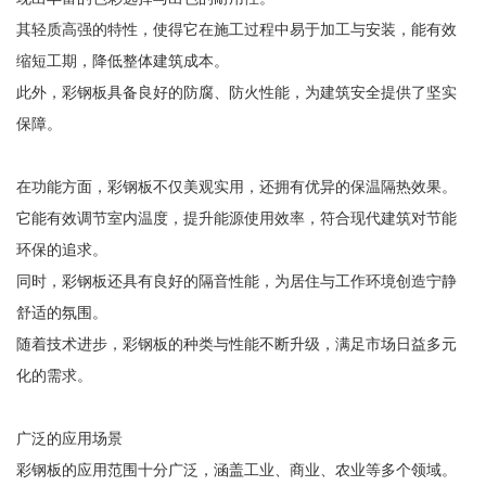
其轻质高强的特性，使得它在施工过程中易于加工与安装，能有效
缩短工期，降低整体建筑成本。
此外，彩钢板具备良好的防腐、防火性能，为建筑安全提供了坚实
保障。
在功能方面，彩钢板不仅美观实用，还拥有优异的保温隔热效果。
它能有效调节室内温度，提升能源使用效率，符合现代建筑对节能
环保的追求。
同时，彩钢板还具有良好的隔音性能，为居住与工作环境创造宁静
舒适的氛围。
随着技术进步，彩钢板的种类与性能不断升级，满足市场日益多元
化的需求。
广泛的应用场景
彩钢板的应用范围十分广泛，涵盖工业、商业、农业等多个领域。