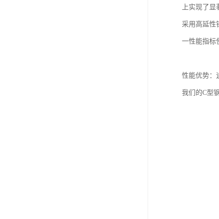
上实现了显
采用高延性钢
一性能指标
性能优势：
我们的C型
结构强度与
在抗震设防
耐久防护体
降低了长期
安装便捷性