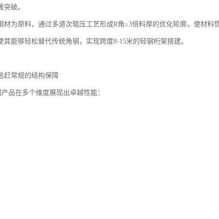
著突破。
材为原料，通过多道次辊压工艺形成R角≥3倍料厚的优化轮廓，使材料惯性矩
使其能够轻松替代传统角钢，实现跨度8-15米的轻钢桁架搭建。
追赶常规的结构保障
钢产品在多个维度展现出卓越性能：
稳定性精心设计的截面形状和优质钢材的结合，确保了材料在承重方面的
要求较高的区域，C型钢结构仍能保持完整，为建筑安全提供可靠保障。
系表面采用双重防护处理，包括镀锌层和底漆涂层，经过严格测试，在盐
维护成本。
模块化加工精度达到±0.5mm，配合现代建筑信息模型技术，可实现1:1