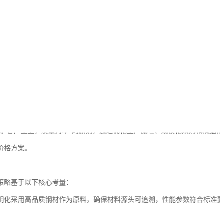
程周期。
从大跨度工业厂房、光伏支架系统到物流仓储货架，C型钢在追求轻量化
对结构材料的多样化需求。
合理价格背后的品质承诺
，C型钢的销售价格受到原材料成本、生产工艺、规格尺寸、表面处理要
持“客户至上，质量为本”的原则，通过优化生产流程、规模化采购和精细
价格方案。
策略基于以下核心考量：
明化采用高品质钢材作为原料，确保材料源头可追溯，性能参数符合标准