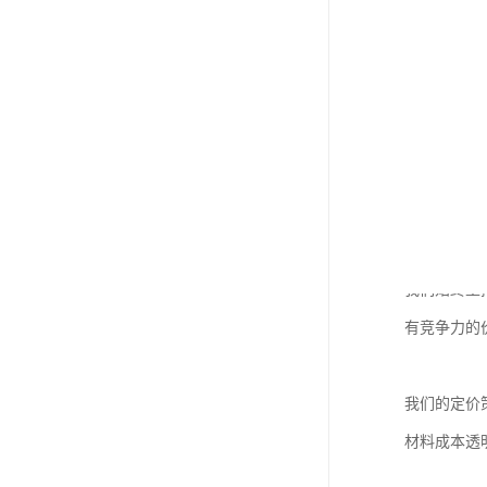
大缩短了工
应用广泛性
了不同领域
价值定位：
在德州地区
我们始终坚
有竞争力的
我们的定价
材料成本透