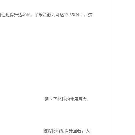
提升达40%，单米承载力可达12-35kN·m，这
出色表现。
雾环境中表现优异，有效延长了材料的使用寿命，
预制下料，使安装效率较传统焊接桁架提升显著，大