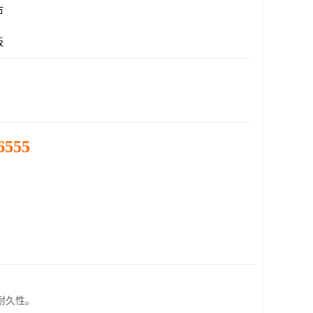
市
板
6555
耐久性。