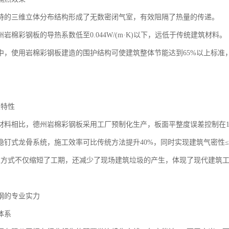
特的三维立体分布结构形成了无数密闭气室，有效阻隔了热量的传递。
岩棉彩钢板的导热系数低至0.044W/(m·K)以下，远低于传统建筑材料。
中，使用岩棉彩钢板建造的围护结构可使建筑整体节能达到65%以上标准
工特性
材料相比，德州岩棉彩钢板采用工厂预制化生产，板面平整度误差控制在1
钉式龙骨系统，施工效率可比传统方法提升40%，同时实现建筑气密性≤0.6m
工方式不仅缩短了工期，还减少了现场建筑垃圾的产生，体现了现代建筑
钢的专业实力
体系