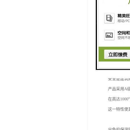
山东中汇彩
公司秉承"
我们深知，
都严格把关
岩棉彩钢板
卓越的防火
安全是建筑
产品采用A级
在高达10
这一特性使
出色的保温