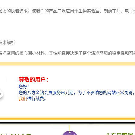
品质的执着追求，使我们的产品广泛应用于生物实验室、制药车间、电子
技术解析
洁净空间的核心围护材料，其性能直接决定了整个洁净环境的稳定性和可
板采用高纯度金属基材（镀锌/镀铝锌/不锈钢）为基体，通过全自动生产
抗菌体系，从根本上杜绝了污染源的渗透可能。
艺上，我们采用0.4-0.8mm厚氟碳/环氧静电粉末涂层，使板材表面颗粒附
0级砂光处理技术，确保板材初始菌落数不超过5CFU/皿，完全满足ISO 14644-
表面处理不仅保证了板材的洁净度，还大大降低了日常清洁维护的难度和