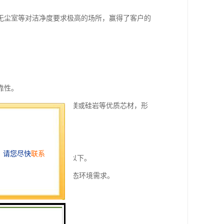
无尘室等对洁净度要求极高的场所，赢得了客户的
靠性。
线复合聚氨酯、岩棉、玻镁或硅岩等优质芯材，形
着率严格控制在0.03%以下。
1 Class 5级（百级）动态环境需求。
成本。