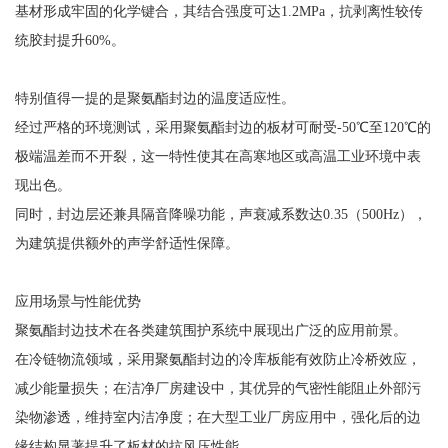
基材形成牢固的化学键合，其结合强度可达1.2MPa，抗剥离性较传
统胶封提升60%。
特别值得一提的是聚氨酯封边的温度适应性。
经过严格的环境测试，采用聚氨酯封边的板材可耐受-50℃至120℃的
极端温差而不开裂，这一特性使其在高寒地区或高温工业环境中表
现出色。
同时，封边层还兼具隔音降噪功能，声衰减系数达0.35（500Hz），
为建筑提供额外的声学舒适性保障。
应用场景与性能优势
聚氨酯封边技术在各类建筑围护系统中展现出广泛的应用前景。
在冷链物流领域，采用聚氨酯封边的冷库板能有效防止冷桥效应，
减少能量损失；在洁净厂房建设中，其优异的气密性能阻止外部污
染物渗透，维持室内洁净度；在大型工业厂房应用中，强化后的边
缘结构显著提升了板材的抗风压性能。