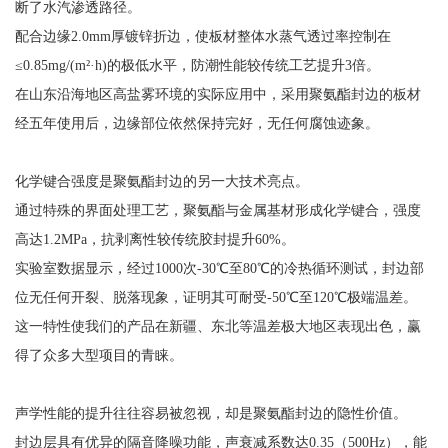
断了水汽渗透路径。
配合边缘2.0mm厚镀锌折边，使板材整体水蒸气透过率控制在
≤0.85mg/(m²·h)的极低水平，防潮性能较传统工艺提升3倍。
在山东沿海地区高盐雾环境的实际应用中，采用聚氨酯封边的板材
经五年使用后，边缘部位依然保持完好，无任何腐蚀迹象。
化学键合强度是聚氨酯封边的另一大技术亮点。
通过特殊的界面处理工艺，聚氨酯与金属基材形成化学键合，强度
高达1.2MPa，抗剥离性较传统胶封提升60%。
实验室数据显示，经过1000次-30℃至80℃的冷热循环测试，封边部
位无任何开裂、脱落现象，证明其可耐受-50℃至120℃极端温差。
这一特性使我们的产品在新疆、东北等温差极大地区表现出色，赢
得了众多大型项目的青睐。
声学性能的提升往往容易被忽视，却是聚氨酯封边的隐性价值。
封边层具有优异的隔音降噪功能，声衰减系数达0.35（500Hz），能