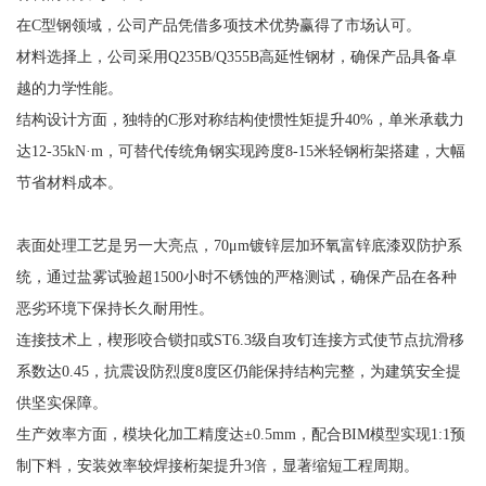
在C型钢领域，公司产品凭借多项技术优势赢得了市场认可。
材料选择上，公司采用Q235B/Q355B高延性钢材，确保产品具备卓
越的力学性能。
结构设计方面，独特的C形对称结构使惯性矩提升40%，单米承载力
达12-35kN·m，可替代传统角钢实现跨度8-15米轻钢桁架搭建，大幅
节省材料成本。
表面处理工艺是另一大亮点，70μm镀锌层加环氧富锌底漆双防护系
统，通过盐雾试验超1500小时不锈蚀的严格测试，确保产品在各种
恶劣环境下保持长久耐用性。
连接技术上，楔形咬合锁扣或ST6.3级自攻钉连接方式使节点抗滑移
系数达0.45，抗震设防烈度8度区仍能保持结构完整，为建筑安全提
供坚实保障。
生产效率方面，模块化加工精度达±0.5mm，配合BIM模型实现1:1预
制下料，安装效率较焊接桁架提升3倍，显著缩短工程周期。