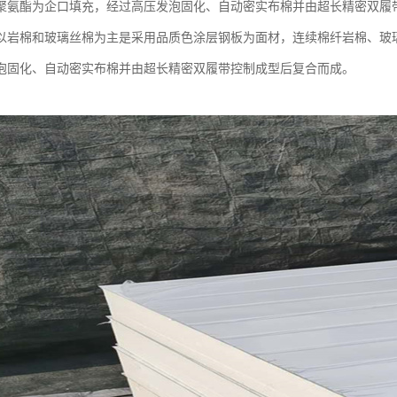
聚氨酯为企口填充，经过高压发泡固化、自动密实布棉并由超长精密双履
以岩棉和玻璃丝棉为主是采用品质色涂层钢板为面材，连续棉纤岩棉、玻
泡固化、自动密实布棉并由超长精密双履带控制成型后复合而成。