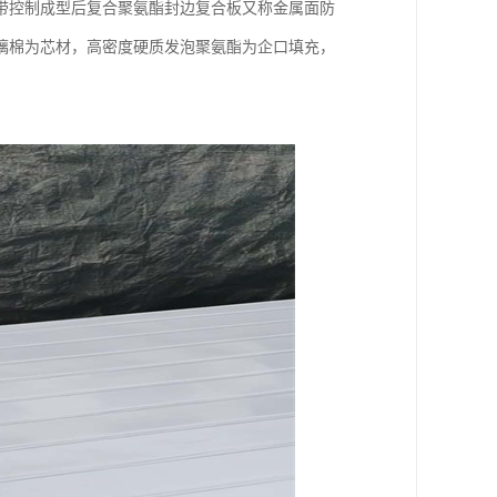
带控制成型后复合聚氨酯封边复合板又称金属面防
璃棉为芯材，高密度硬质发泡聚氨酯为企口填充，