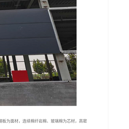
钢板为面材，连续棉纤岩棉、玻璃棉为芯材，高密