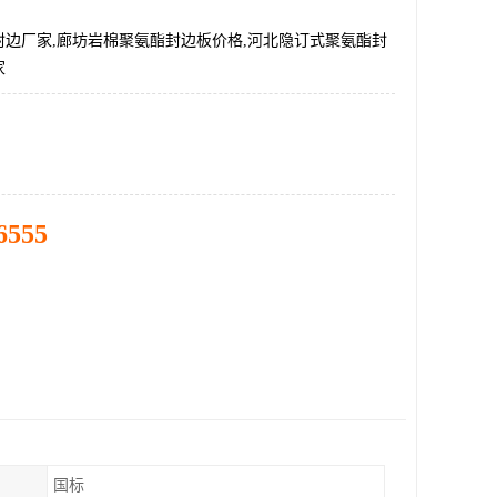
封边厂家,廊坊岩棉聚氨酯封边板价格,河北隐订式聚氨酯封
家
6555
国标