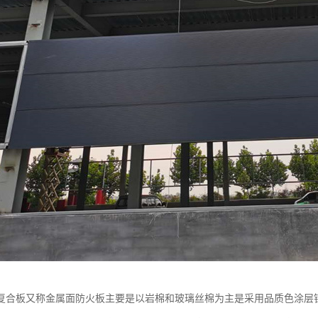
复合板又称金属面防火板主要是以岩棉和玻璃丝棉为主是采用品质色涂层