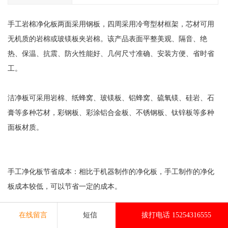
手工岩棉净化板两面采用钢板，四周采用冷弯型材框架，芯材可用
无机质的岩棉或玻镁板夹岩棉。该产品表面平整美观、隔音、绝
热、保温、抗震、防火性能好、几何尺寸准确、安装方便、省时省
工。
洁净板可采用岩棉、纸蜂窝、玻镁板、铝蜂窝、硫氧镁、硅岩、石
膏等多种芯材，彩钢板、彩涂铝合金板、不锈钢板、钛锌板等多种
面板材质。
手工净化板节省成本：相比于机器制作的净化板，手工制作的净化
板成本较低，可以节省一定的成本。
在线留言
短信
拔打电话 15254316555