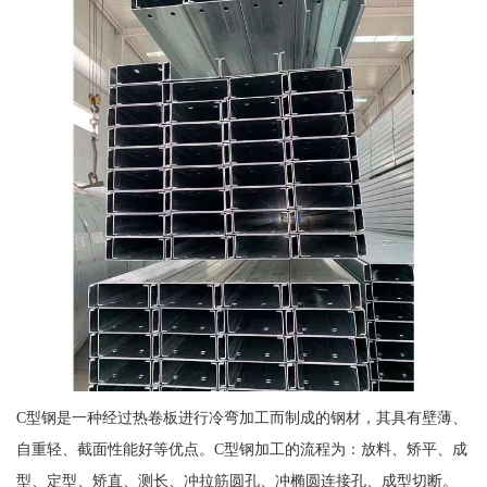
C型钢是一种经过热卷板进行冷弯加工而制成的钢材，其具有壁薄、
自重轻、截面性能好等优点。C型钢加工的流程为：放料、矫平、成
型、定型、矫直、测长、冲拉筋圆孔、冲椭圆连接孔、成型切断。