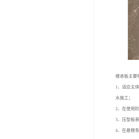
楼承板主要
1、适应主
水施工；
2、在使用
3、压型板
4、在悬臂