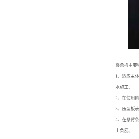
楼承板主要
1、适应主
水施工；
2、在使用
3、压型板
4、在悬臂
上负筋。