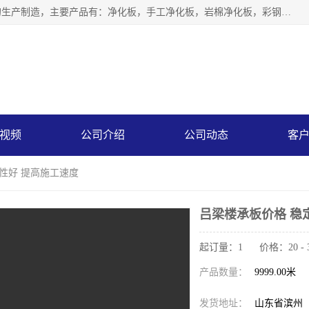
山东中汇彩钢有限公司专业从事聚氨酯封边岩棉板、岩棉板的生产制造，主要产品有：净化板，手工净化板，岩棉净化板，彩钢板，聚氨酯封边岩棉复合板，聚氨酯封边岩棉夹芯板。
视频
公司介绍
公司动态
客
定性好 提高施工速度
吕梁楼承板价格 稳
起订量：1 价格：20 - 
产品数量：
9999.00米
发货地址：
山东省滨州