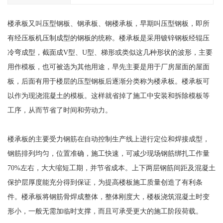
楼承板又叫压型钢板、钢承板、钢楼承板，早期叫压型钢板，即所
有经压板机压制成型的钢板的统称。楼承板是采用镀锌钢板经辊压
冷弯成型，截面成V型、U型、梯形或类似这几种形状的波形，主要
用作模板，也可被选为其他用途，早先主要是用于厂房屋面的屋面
板，后面有用于楼层的压型钢板后逐渐分类称为楼承板。楼承板可
以作为现浇混凝土的模板。这样就省掉了施工中安装和拆除模板等
工序，从而节省了时间和劳动力。
楼承板的主要受力钢筋在自动控制生产线上进行定位和焊接成型，
钢筋排列均匀，位置准确，施工快速，可减少现场钢筋绑扎工作量
70%左右，大大缩短工期，并节省成本。上下两层钢筋间距及混凝土
保护层厚度能充分得到保证，为提高楼板施工质量创造了有利条
件。楼承板将钢筋骨焊成整体，整体刚度大，楼板浇筑混凝土时变
形小，一般无需加临时支撑，而且可承受更大的施工阶段荷载。