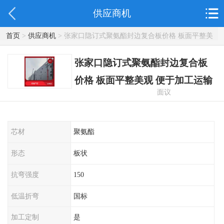
供应商机
首页
>
供应商机
> 张家口隐订式聚氨酯封边复合板价格 板面平整美
观 便于加工运输
张家口隐订式聚氨酯封边复合板
价格 板面平整美观 便于加工运输
面议
芯材
聚氨酯
形态
板状
抗弯强度
150
低温折弯
国标
加工定制
是