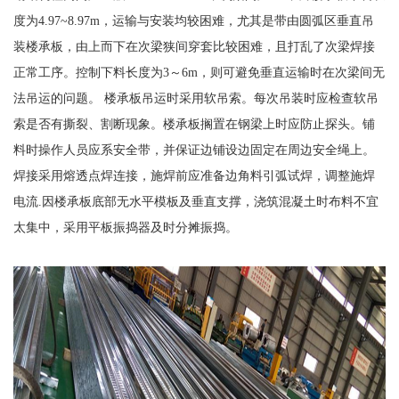
度为4.97~8.97m，运输与安装均较困难，尤其是带由圆弧区垂直吊
装楼承板，由上而下在次梁狭间穿套比较困难，且打乱了次梁焊接
正常工序。控制下料长度为3～6m，则可避免垂直运输时在次梁间无
法吊运的问题。 楼承板吊运时采用软吊索。每次吊装时应检查软吊
索是否有撕裂、割断现象。楼承板搁置在钢梁上时应防止探头。铺
料时操作人员应系安全带，并保证边铺设边固定在周边安全绳上。
焊接采用熔透点焊连接，施焊前应准备边角料引弧试焊，调整施焊
电流.因楼承板底部无水平模板及垂直支撑，浇筑混凝土时布料不宜
太集中，采用平板振捣器及时分摊振捣。