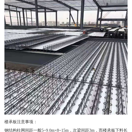
楼承板注意事项：
钢结构柱网间距一般5~9.0m×8~15m，次梁间距3m，而楼承板下料长