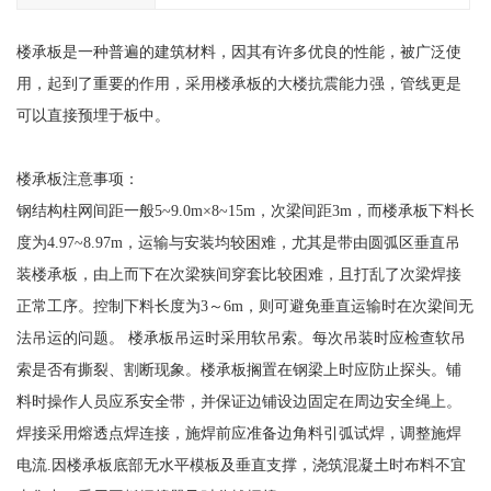
楼承板是一种普遍的建筑材料，因其有许多优良的性能，被广泛使
用，起到了重要的作用，采用楼承板的大楼抗震能力强，管线更是
可以直接预埋于板中。
楼承板注意事项：
钢结构柱网间距一般5~9.0m×8~15m，次梁间距3m，而楼承板下料长
度为4.97~8.97m，运输与安装均较困难，尤其是带由圆弧区垂直吊
装楼承板，由上而下在次梁狭间穿套比较困难，且打乱了次梁焊接
正常工序。控制下料长度为3～6m，则可避免垂直运输时在次梁间无
法吊运的问题。 楼承板吊运时采用软吊索。每次吊装时应检查软吊
索是否有撕裂、割断现象。楼承板搁置在钢梁上时应防止探头。铺
料时操作人员应系安全带，并保证边铺设边固定在周边安全绳上。
焊接采用熔透点焊连接，施焊前应准备边角料引弧试焊，调整施焊
电流.因楼承板底部无水平模板及垂直支撑，浇筑混凝土时布料不宜