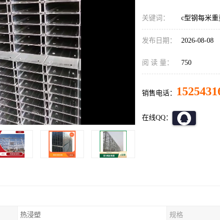
关键词：
c型钢每米重
发布日期：
2026-08-08
阅 读 量：
750
1525431
销售电话：
在线QQ：
热浸塑
规格