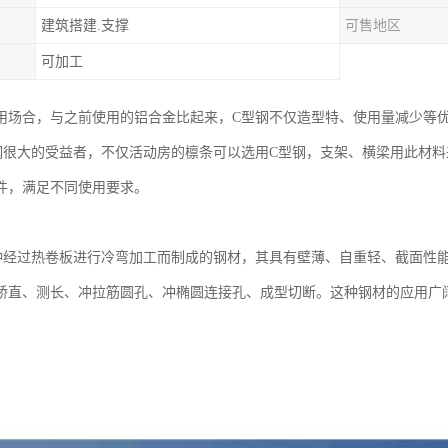
建筑搭建.支撑
可售地区
可加工
用场合，与之前使用的铝合金比起来，C型钢不仅造型特、使用量减少等
钢很大的受益者，不仅活动房的檩条可以选用C型钢，支架、横梁用此材
件，满足不同使用要求。
种经过热卷板进行冷弯加工而制成的钢材，其具有壁薄、自重轻、截面性
矫直、测长、冲拉筋圆孔、冲椭圆连接孔、成型切断。这种钢材的应用广