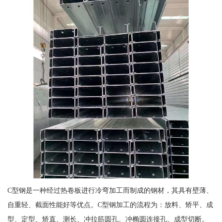
C型钢是一种经过热卷板进行冷弯加工而制成的钢材，其具有壁薄、
自重轻、截面性能好等优点。C型钢加工的流程为：放料、矫平、成
型、定型、矫直、测长、冲拉筋圆孔、冲椭圆连接孔、成型切断。