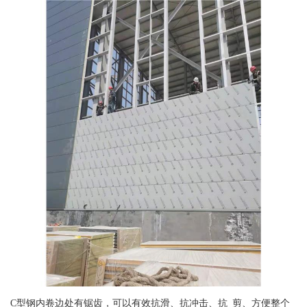
C型钢内卷边处有锯齿，可以有效抗滑、抗冲击、抗 剪、方便整个