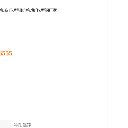
格,商丘c型钢价格,焦作c型钢厂家
6555
冲孔 镀锌