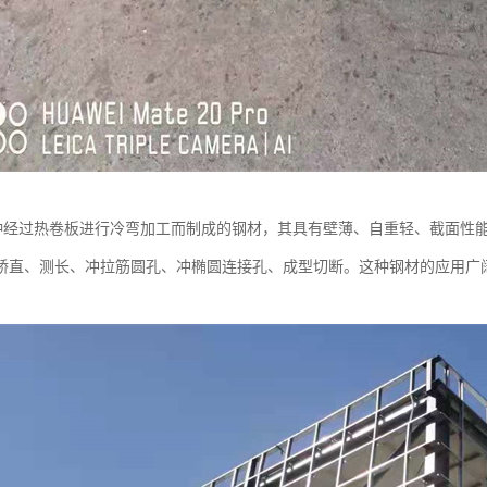
种经过热卷板进行冷弯加工而制成的钢材，其具有壁薄、自重轻、截面性
矫直、测长、冲拉筋圆孔、冲椭圆连接孔、成型切断。这种钢材的应用广