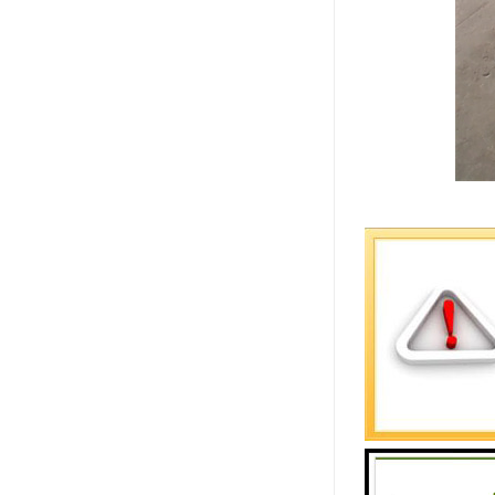
C型钢具有
造根底处理