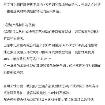
本文将为您详细解析枣庄地区C型钢的市场报价情况，并深入介绍这
一重要建筑材料的性能特点与应用价值。
C型钢产品特性与优势
C型钢是以热轧或冷弯工艺成型的开口截面型材，因其截面呈C形对
称结构而得名。
山东中汇彩钢有限公司生产的C型钢采用Q235B/Q355B高延性钢材，
通过多道次辊压形成R角≥3倍料厚的流线型轮廓，使惯性矩提升
40%，单米承载力可达12-35kN·m。
这一卓越的承重性能使其能够替代传统角钢，轻松实现跨度8-15米的
轻钢桁架搭建。
在耐久性方面，我们的C型钢产品表面经过70μm镀锌层加环氧富锌
底漆双重防护，盐雾试验超过1500小时不锈蚀。
配合楔形咬合锁扣或ST6.3级自攻钉连接，节点抗滑移系数可达