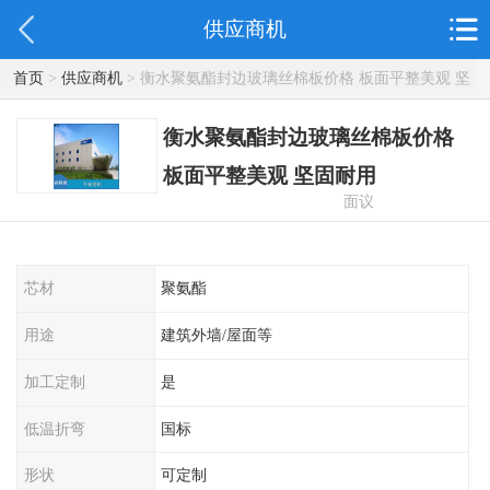
供应商机
首页
>
供应商机
> 衡水聚氨酯封边玻璃丝棉板价格 板面平整美观 坚
固耐用
衡水聚氨酯封边玻璃丝棉板价格
板面平整美观 坚固耐用
面议
芯材
聚氨酯
用途
建筑外墙/屋面等
加工定制
是
低温折弯
国标
形状
可定制