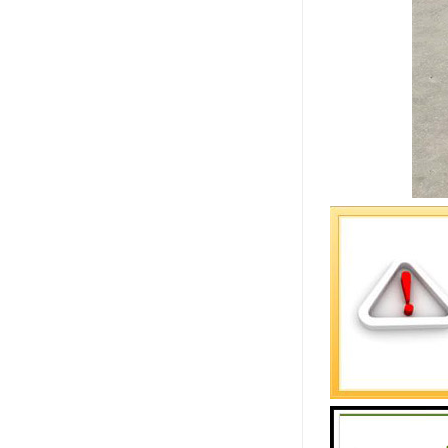
聚氨酯封边
1. 耐磨
2. 耐化