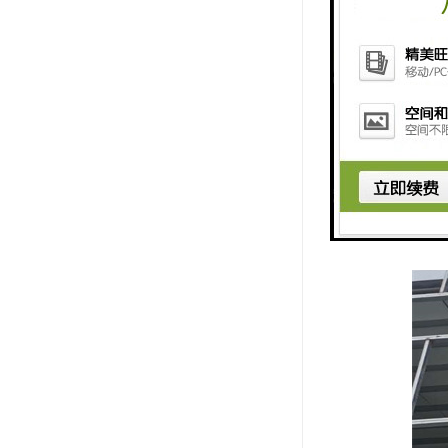
3. 耐温
4. 美观
5. 易于
重新生成