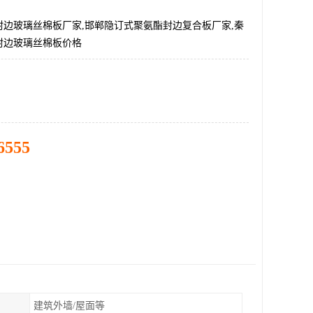
封边玻璃丝棉板厂家,邯郸隐订式聚氨酯封边复合板厂家,秦
封边玻璃丝棉板价格
6555
建筑外墙/屋面等