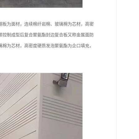
钢板为面材，连续棉纤岩棉、玻璃棉为芯材，高密
带控制成型后复合聚氨酯封边复合板又称金属面防
璃棉为芯材，高密度硬质发泡聚氨酯为企口填充，