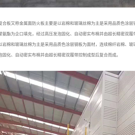
复合板又称金属面防火板主要是以岩棉和玻璃丝棉为主是采用品质色涂层
聚氨酯为企口填充，经过高压发泡固化、自动密实布棉并由超长精密双履
以岩棉和玻璃丝棉为主是采用品质色涂层钢板为面材，连续棉纤岩棉、玻
泡固化、自动密实布棉并由超长精密双履带控制成型后复合而成。