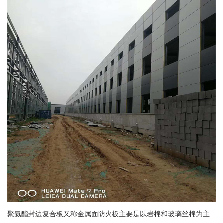
聚氨酯封边复合板又称金属面防火板主要是以岩棉和玻璃丝棉为主