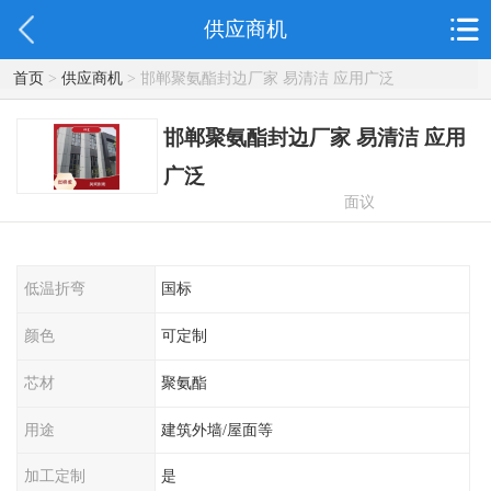
供应商机
首页
>
供应商机
> 邯郸聚氨酯封边厂家 易清洁 应用广泛
邯郸聚氨酯封边厂家 易清洁 应用
广泛
面议
低温折弯
国标
颜色
可定制
芯材
聚氨酯
用途
建筑外墙/屋面等
加工定制
是