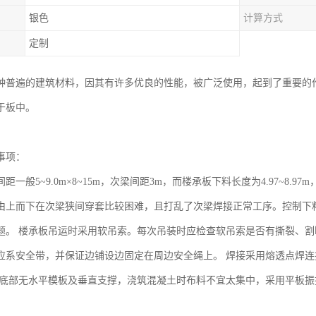
银色
计算方式
定制
种普遍的建筑材料，因其有许多优良的性能，被广泛使用，起到了重要的
于板中。
事项：
距一般5~9.0m×8~15m，次梁间距3m，而楼承板下料长度为4.97~8
由上而下在次梁狭间穿套比较困难，且打乱了次梁焊接正常工序。控制下料
题。 楼承板吊运时采用软吊索。每次吊装时应检查软吊索是否有撕裂、
应系安全带，并保证边铺设边固定在周边安全绳上。 焊接采用熔透点焊
板底部无水平模板及垂直支撑，浇筑混凝土时布料不宜太集中，采用平板振