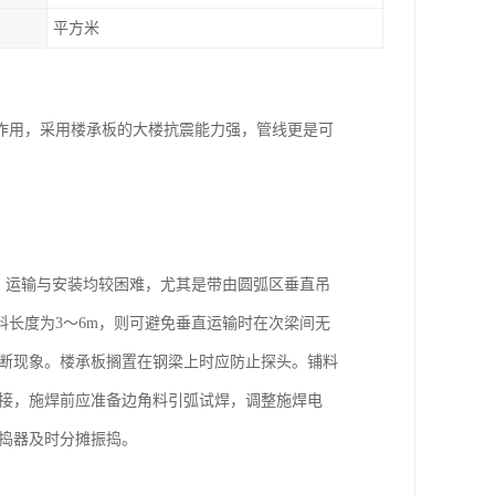
平方米
作用，采用楼承板的大楼抗震能力强，管线更是可
.97m，运输与安装均较困难，尤其是带由圆弧区垂直吊
长度为3～6m，则可避免垂直运输时在次梁间无
割断现象。楼承板搁置在钢梁上时应防止探头。铺料
连接，施焊前应准备边角料引弧试焊，调整施焊电
捣器及时分摊振捣。