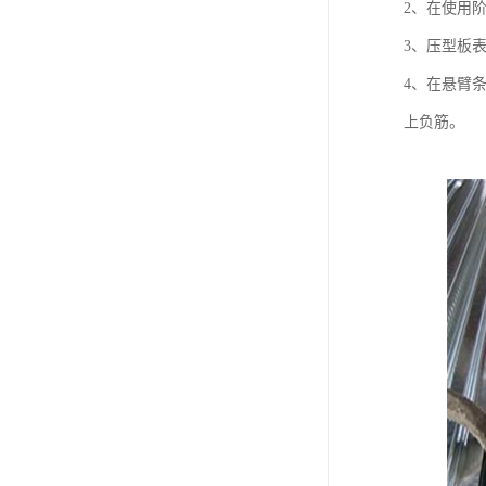
2、在使用
3、压型板
4、在悬臂
上负筋。