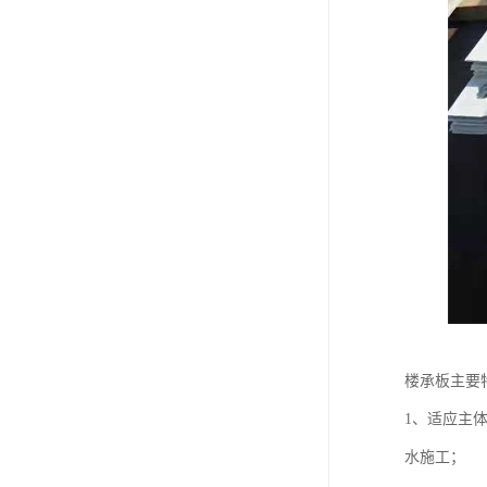
楼承板主要
1、适应主
水施工；