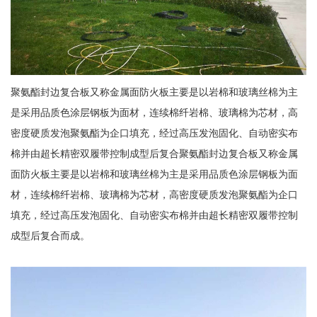
聚氨酯封边复合板又称金属面防火板主要是以岩棉和玻璃丝棉为主
是采用品质色涂层钢板为面材，连续棉纤岩棉、玻璃棉为芯材，高
密度硬质发泡聚氨酯为企口填充，经过高压发泡固化、自动密实布
棉并由超长精密双履带控制成型后复合聚氨酯封边复合板又称金属
面防火板主要是以岩棉和玻璃丝棉为主是采用品质色涂层钢板为面
材，连续棉纤岩棉、玻璃棉为芯材，高密度硬质发泡聚氨酯为企口
填充，经过高压发泡固化、自动密实布棉并由超长精密双履带控制
成型后复合而成。