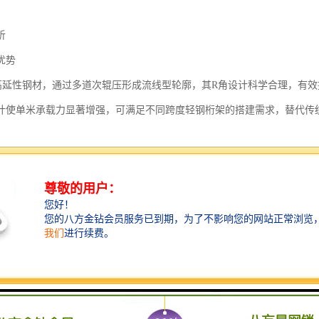
析
优势
高延性钢材，通过多道次辊压形成流线型轮廓，其R角设计科学合理，有效
计使单米承载力显著增强，可满足不同跨度轻钢桁架的搭建需求，替代传
特性
重防护处理，包括镀锌层和底漆涂层，使其具备优异的耐腐蚀性能。
环境下，也能保持长期稳定的使用状态。
用特殊设计，节点抗滑移系数高，抗震性能优越，能在较高烈度地震区保
效率
精度高，配合现代建筑信息模型技术，可实现精准预制下料。