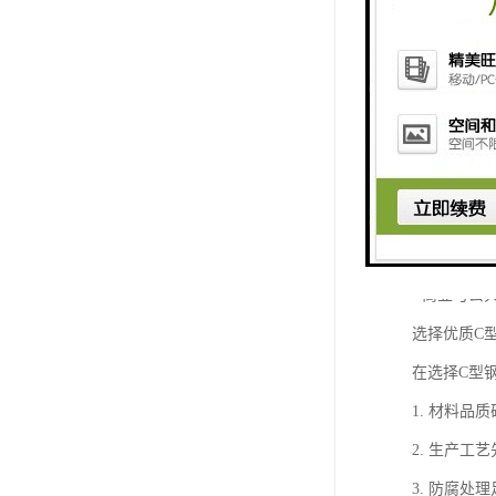
这种预制化
应用场景广
C型钢因其
- 大跨度
- 新能源
- 物流仓
- 商业与
选择优质C
在选择C型
1. 材料
2. 生产
3. 防腐