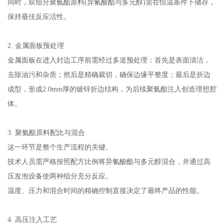
同时，双组分聚氨酯原料(异氰酸酯与多元醇)需在恒温条件下储存，
保持最佳反应活性。
2. 金属面板预处理
金属面板在进入封边工序前需经过多道预处理：首先是表面清洁，
去除油污和杂质；然后是精确裁切，确保边缘平整度；最后是折边
成型，形成2.0mm厚的镀锌折边结构，为后续聚氨酯注入创造理想腔
体。
3. 聚氨酯原料配比与混合
这一环节是整个生产流程的关键。
技术人员需严格按照配方比例将异氰酸酯与多元醇混合，并通过高
压发泡设备使两种组分充分反应。
温度、压力和混合时间的精确控制直接决定了最终产品的性能。
4. 高压注入工艺